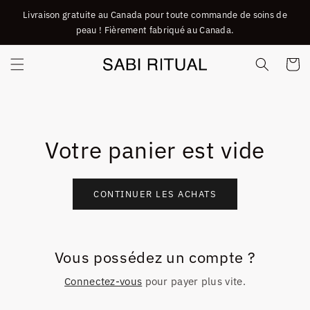
ET
Livraison gratuite au Canada pour toute commande de soins de
PASSER
AU
peau ! Fièrement fabriqué au Canada.
CONTENU
Panier
Votre panier est vide
CONTINUER LES ACHATS
Vous possédez un compte ?
Connectez-vous
pour payer plus vite.