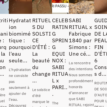
riti
Hydratat
RITUEL
CELEB
SABI
GUI
ion
S DU
RATIN
RITUAL x
SOI
ani
biomimé
SOLSTI
G
Fabrique
DE L
 :
tique :
CE
SPRIN
1840 par
PEA
urq
pourquoi
D'ÉTÉ :
G
Simons :
FIN
 la
l'eau
La
EQUI
Une cé...
D'ÉT
au
seule...
beauté
NOX :
6
La rencontre
con
du
SABI
Cons
des intentions
L'hydratation
...
change
RITUA
s d...
Nous sommes
ne consiste
...
L x
profondément
pas
ROUTI
PARI..
honorés
seulement à
nce
DE SO
Le solstice
.
d’annoncer
ajouter de
ière
D'AUT
d'été
que SABI
l'eau.
tuel
POUR 
marque le
The
RITUAL rejoint
Découvrez
ition
PEAU