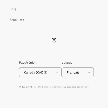
FAQ
Stockists
Instagram
Pays/région
Langue
Canada (CAD $)
Français
© 2026,
SABI RITUAL
Commerce électronique propulsé par Shopify