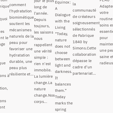
jour le plus
Equinox:
la
comment
nique
Adapte
long de
A
communauté
l'hydratation
votre
l'année.
Dialogue
de créateurs
biomimétique
quoi
routine
Depuis
with the
soigneusement
soutient les
soins e
toujours,
Living
sélectionnés
mécanismes
tes
essenti
les saisons
“Today,
de Fabrique
naturels de la
nt le
pour
nous
nature
1840 by
peau pour
age
mainte
rappellent
does not
Simons.Cette
favoriser une
une pe
une vérité
choose
collaboration
hydratation
u
saine e
simple :
between
dépasse le
durable, une
que
radieus
rien n'est
light and
cadre d’un
peau plus
immobile.
darkness.
partenariat...
résiliente et...
ons à
La lumière
It
change.La
balances
tion,
nature
them.”
change.Nos
Today
ons
corps...
marks the
ent
spring