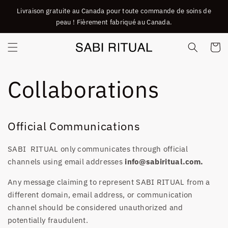
ET
Livraison gratuite au Canada pour toute commande de soins de
PASSER
AU
peau ! Fièrement fabriqué au Canada.
CONTENU
Panier
Collaborations
Official Communications
SABI RITUAL only communicates through official
channels using email addresses
info
@sabiritual.com.
Any message claiming to represent SABI RITUAL from a
different domain, email address, or communication
channel should be considered unauthorized and
potentially fraudulent.