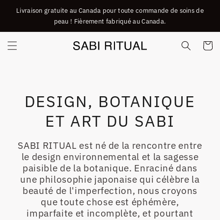
ET
Livraison gratuite au Canada pour toute commande de soins de
PASSER
AU
peau ! Fièrement fabriqué au Canada.
CONTENU
Panier
DESIGN, BOTANIQUE
ET ART DU SABI
SABI RITUAL est né de la rencontre entre
le design environnemental et la sagesse
paisible de la botanique. Enraciné dans
une philosophie japonaise qui célèbre la
beauté de l'imperfection, nous croyons
que toute chose est éphémère,
imparfaite et incomplète, et pourtant